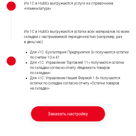
Из 1С в HubEx выгружаются услуги из справочника
«Номенклатура»
Из 1С в HubEx выгружаются остатки всех материалов по всем
складам с настраиваемой периодичностью (например, раз
в день/час)
Для «1С: Бухгалтерия Предприятия 3» получаются остатки
по счетам 10 и 41
Для «1С: Управление Торговлей 11» получаются остатки
по складам согласно отчету «Ведомость товаров
по складам».
Для «1С: Управление Нашей Фирмой 1.6» получаются
остатки по складам согласно отчету «Остатки товаров
на складах»
Заказать настройку