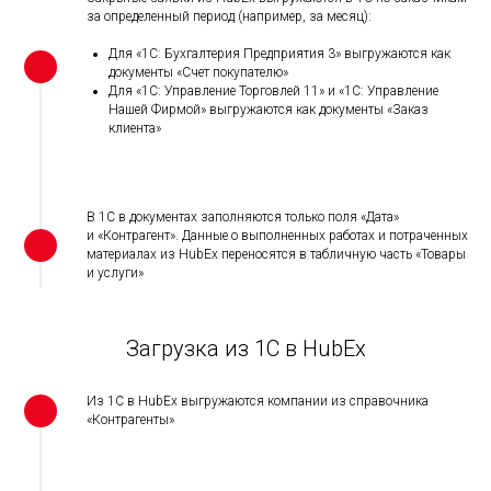
за определенный период (например, за месяц):
Для «1С: Бухгалтерия Предприятия 3» выгружаются как
документы «Счет покупателю»
Для «1С: Управление Торговлей 11» и «1С: Управление
Нашей Фирмой» выгружаются как документы «Заказ
клиента»
В 1С в документах заполняются только поля «Дата»
и «Контрагент». Данные о выполненных работах и потраченных
материалах из HubEx переносятся в табличную часть «Товары
и услуги»
Загрузка из 1С в HubEx
Из 1С в HubEx выгружаются компании из справочника
«Контрагенты»